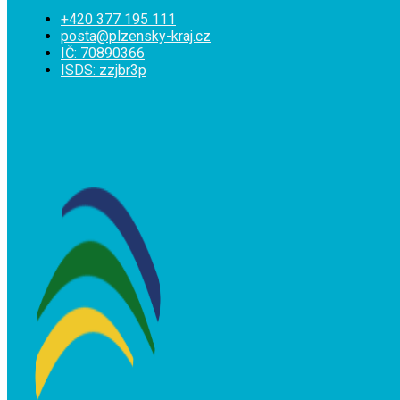
+420 377 195 111
posta@plzensky-kraj.cz
IČ: 70890366
ISDS: zzjbr3p