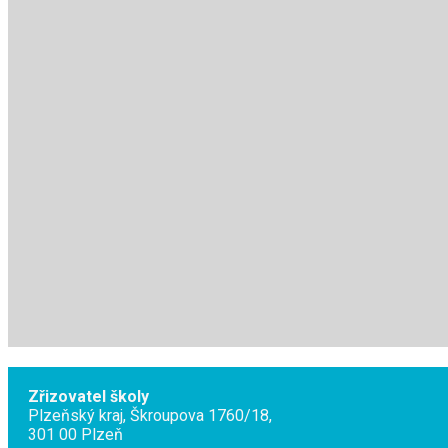
Zřizovatel školy
Plzeňský kraj, Škroupova 1760/18,
301 00 Plzeň