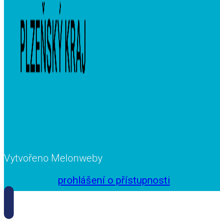
Vytvořeno Melonweby
prohlášení o přístupnosti