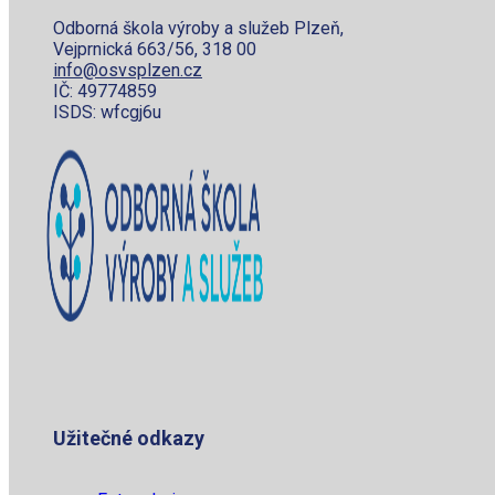
Odborná škola výroby a služeb Plzeň,
Vejprnická 663/56, 318 00
info@osvsplzen.cz
IČ: 49774859
ISDS: wfcgj6u
Užitečné odkazy