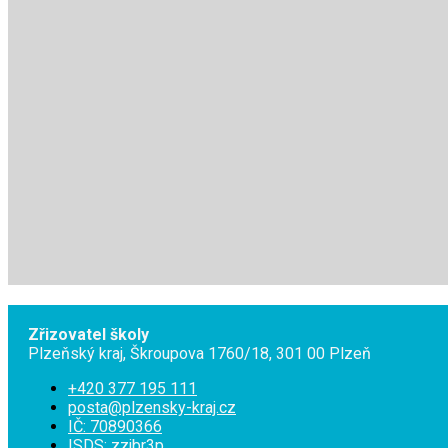
Zřizovatel školy
Plzeňský kraj, Škroupova 1760/18, 301 00 Plzeň
+420 377 195 111
posta@plzensky-kraj.cz
IČ: 70890366
ISDS: zzjbr3p