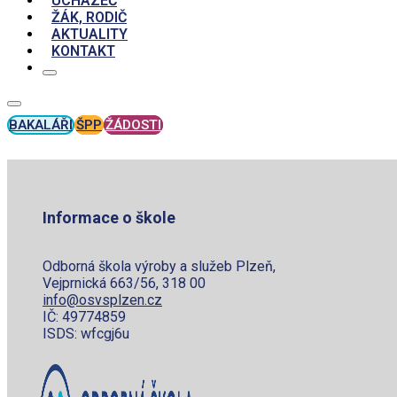
UCHAZEČ
ŽÁK, RODIČ
AKTUALITY
KONTAKT
BAKALÁŘI
ŠPP
ŽÁDOSTI
Informace o škole
Odborná škola výroby a služeb Plzeň,
Vejprnická 663/56, 318 00
info@osvsplzen.cz
IČ: 49774859
ISDS: wfcgj6u