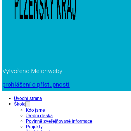
Vytvořeno Melonweby
prohlášení o přístupnosti
Úvodní strana
Škola
Kdo jsme
Úřední deska
Povinně zveřejňované informace
Projekty