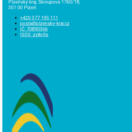
Plzeňský kraj, Škroupova 1760/18,
301 00 Plzeň
+420 377 195 111
posta@plzensky-kraj.cz
IČ: 70890366
ISDS: zzjbr3p