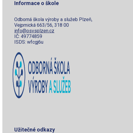
Informace o škole
Odborná škola výroby a služeb Plzeň,
Vejprnická 663/56, 318 00
info@osvsplzen.cz
IČ: 49774859
ISDS: wfcgj6u
Užitečné odkazy