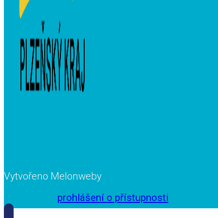
Vytvořeno Melonweby
prohlášení o přístupnosti